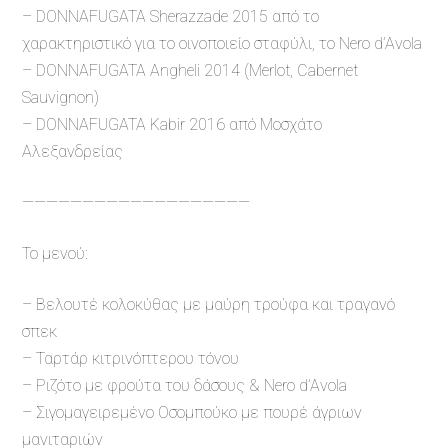
– DONNAFUGATA Sherazzade 2015 από το
χαρακτηριστικό για το οινοποιείο σταφύλι, το Nero d’Avola
– DONNAFUGATA Angheli 2014 (Merlot, Cabernet
Sauvignon)
– DONNAFUGATA Kabir 2016 από Μοσχάτο
Αλεξανδρείας
———————————————————
Το μενού:
– Bελουτέ κολοκύθας με μαύρη τρούφα και τραγανό
σπεκ
– Ταρτάρ κιτρινόπτερου τόνου
– Ριζότο με φρούτα του δάσους & Nero d’Avola
– Σιγομαγειρεμένο Οσομπούκο με πουρέ άγριων
μανιταριών