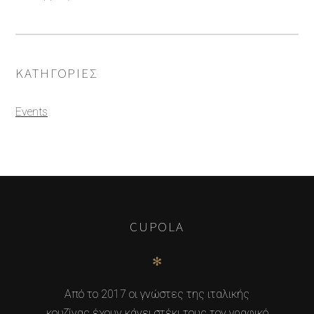
ΚΑΤΗΓΟΡΊΕΣ
Events
CUPOLA
✻
Από το 2017 οι γνώστες της ιταλικής
κουζίνας έχουν κάνει στέκι τους τον γραφικό