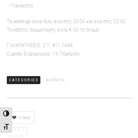
– Πανακότα
Τα seatings είναι δύο, ένα στις 20:00 και ένα στις 22:00.
Tο κόστος συμμετοχής είναι € 50 το άτομο.
ΓΙΑ ΚΡΑΤΗΣΕΙΣ: 211 411 7444
Cupola, Ευφορίωνος 13, Παγκράτι
CATEGORIES
EVENTS
Εναλλαγή Υψηλής Αντίθεσης
6
likes
Εναλλαγή Μεγέθους Γραμμάτων