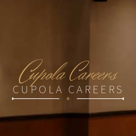
C
upola Careers
CUPOLA CAREERS
✻