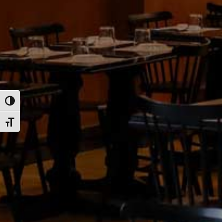
Εναλλαγή Υψηλής Αντίθεσης
Εναλλαγή Μεγέθους Γραμμάτων