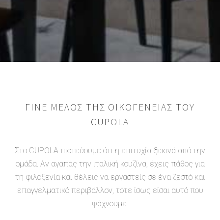
ΓΊΝΕ ΜΈΛΟΣ ΤΗΣ ΟΙΚΟΓΈΝΕΙΑΣ ΤΟΥ
CUPOLA
Στο CUPOLA πιστεύουμε ότι η επιτυχία ξεκινά από την
ομάδα. Αν αγαπάς την ιταλική κουζίνα, έχεις πάθος για
τη φιλοξενία και θέλεις να εργαστείς σε ένα ζεστό και
επαγγελματικό περιβάλλον, τότε ίσως είσαι αυτό που
ψάχνουμε.